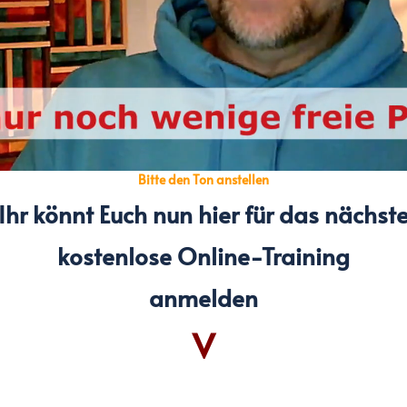
Loaded
:
23.82%
Bitte den Ton anstellen
Ihr könnt Euch nun
hier für das nächst
kostenlose
Online-Training
anmelden
V