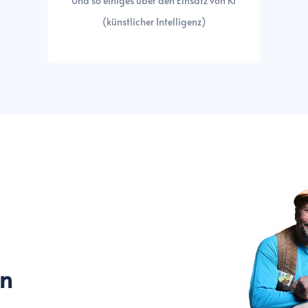
Und so einiges über den Einsatz von KI
(künstlicher Intelligenz)
en