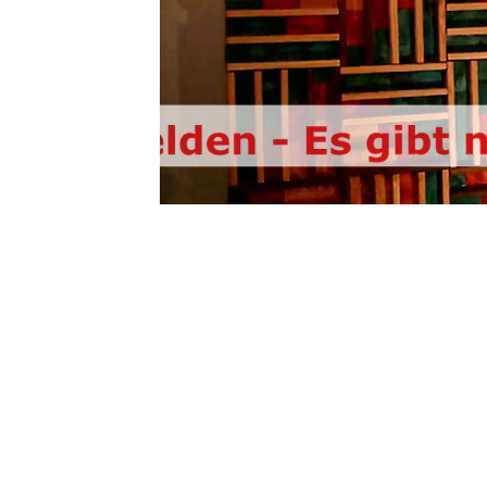
/
Unmute