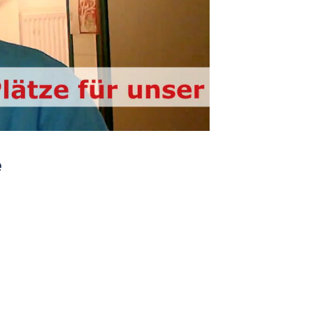
Playback
Quality
Rate
e